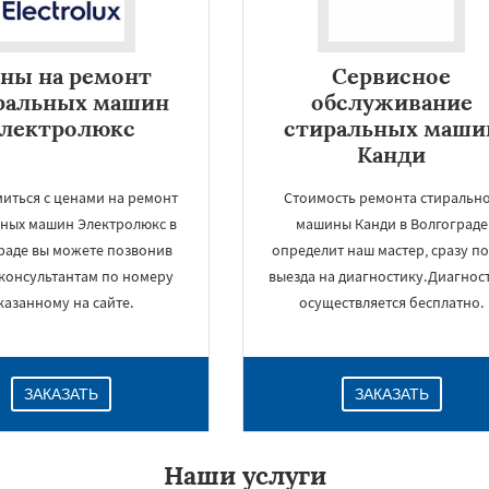
ны на ремонт
Сервисное
ральных машин
обслуживание
электролюкс
стиральных маши
Канди
иться с ценами на ремонт
Стоимость ремонта стиральн
ьных машин Электролюкс в
машины Канди в Волгограде
раде вы можете позвонив
определит наш мастер, сразу п
консультантам по номеру
выезда на диагностику.Диагнос
×
казанному на сайте.
осуществляется бесплатно.
ЗАКАЗАТЬ
ЗАКАЗАТЬ
Наши услуги
Даю согласие на обработку персональных данных