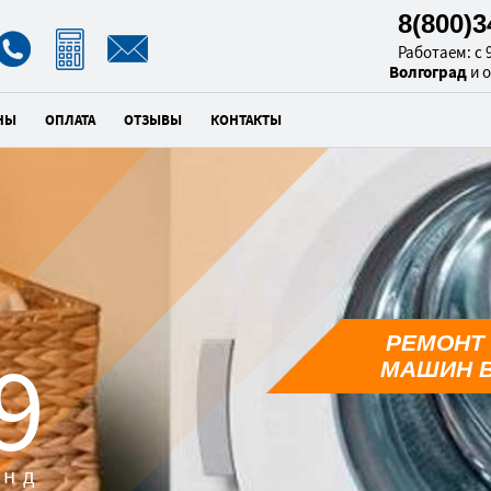
8(800)
Работаем: с 9
Волгоград
и 
НЫ
ОПЛАТА
ОТЗЫВЫ
КОНТАКТЫ
РЕМОНТ
7
МАШИН В
унд