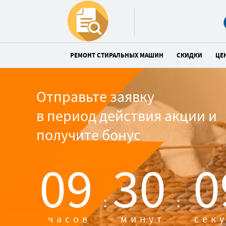
РЕМОНТ СТИРАЛЬНЫХ МАШИН
СКИДКИ
ЦЕ
Отправьте заявку
в период действия акции и
получите бонус
09
30
0
:
:
часов
минут
сек