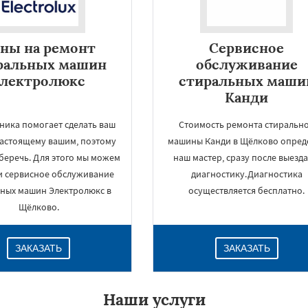
ны на ремонт
Сервисное
ральных машин
обслуживание
электролюкс
стиральных маши
Канди
ника помогает сделать ваш
Стоимость ремонта стиральн
настоящему вашим, поэтому
машины Канди в Щёлково опред
беречь. Для этого мы можем
наш мастер, сразу после выезда
и сервисное обслуживание
диагностику.Диагностика
×
ьных машин Электролюкс в
осуществляется бесплатно.
Щёлково.
ЗАКАЗАТЬ
ЗАКАЗАТЬ
Наши услуги
Даю согласие на обработку персональных данных