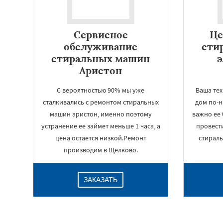
Сервисное
Це
обслуживание
сти
стиральных машин
Аристон
С вероятностью 90% мы уже
Ваша тех
сталкивались с ремонтом стиральных
дом по-
машин аристон, именно поэтому
важно ее 
устранение ее займет меньше 1 часа, а
провест
цена остается низкой.Ремонт
стирал
производим в Щёлково.
ЗАКАЗАТЬ