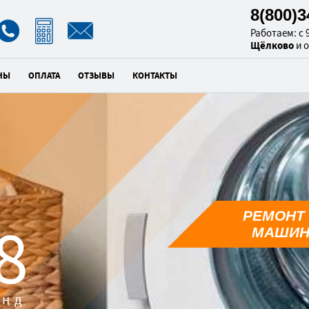
8(800)
Работаем: с 9
Щёлково
и 
НЫ
ОПЛАТА
ОТЗЫВЫ
КОНТАКТЫ
РЕМОНТ
6
МАШИН
унд