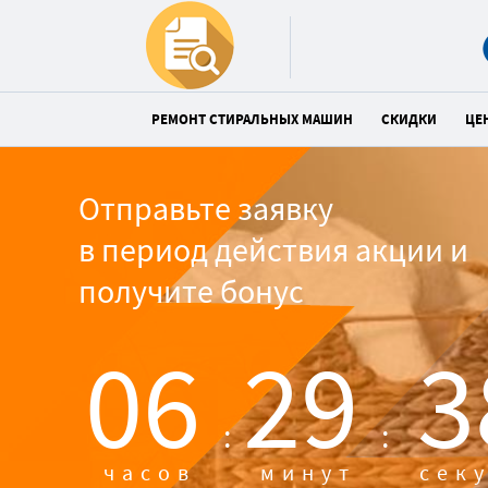
РЕМОНТ СТИРАЛЬНЫХ МАШИН
СКИДКИ
ЦЕ
Отправьте заявку
в период действия акции и
получите бонус
06
29
3
:
:
часов
минут
сек