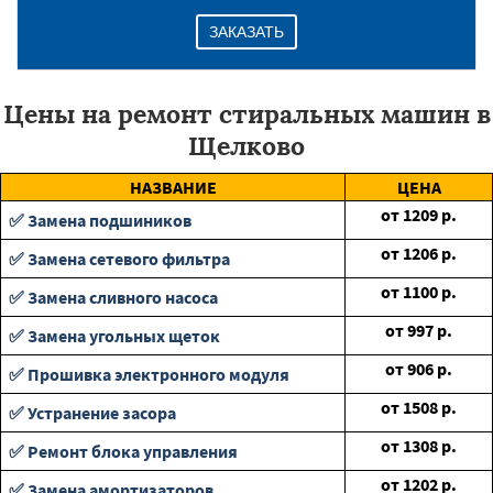
ЗАКАЗАТЬ
Цены на ремонт стиральных машин в
Щелково
НАЗВАНИЕ
ЦЕНА
от
1209
р.
✅ Замена подшиников
от
1206
р.
✅ Замена сетевого фильтра
от
1100
р.
✅ Замена сливного насоса
от
997
р.
✅ Замена угольных щеток
от
906
р.
✅ Прошивка электронного модуля
от
1508
р.
✅ Устранение засора
от
1308
р.
✅ Ремонт блока управления
от
1202
р.
✅ Замена амортизаторов