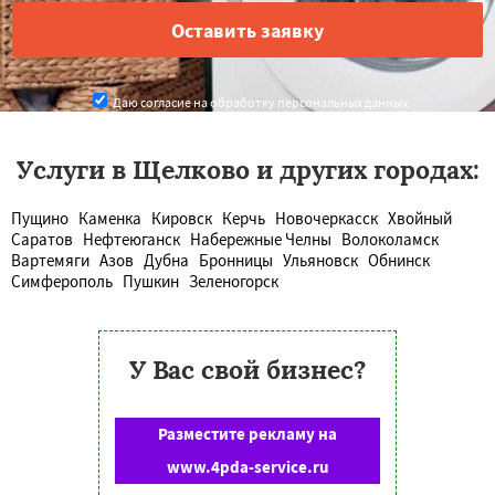
Даю согласие на обработку персональных данных
Услуги в Щелково и других городах:
Пущино
Каменка
Кировск
Керчь
Новочеркасск
Хвойный
Саратов
Нефтеюганск
Набережные Челны
Волоколамск
Вартемяги
Азов
Дубна
Бронницы
Ульяновск
Обнинск
Симферополь
Пушкин
Зеленогорск
У Вас свой бизнес?
Разместите рекламу на
www.4pda-service.ru