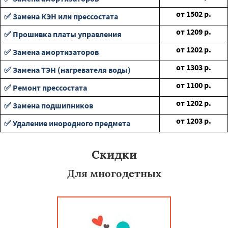
от
1502
р.
✅ Замена КЭН или прессостата
от
1209
р.
✅ Прошивка платы управления
от
1202
р.
✅ Замена амортизаторов
от
1303
р.
✅ Замена ТЭН (нагревателя воды)
от
1100
р.
✅ Ремонт прессостата
от
1202
р.
✅ Замена подшипников
от
1203
р.
✅ Удаление инородного предмета
Скидки
Для многодетных