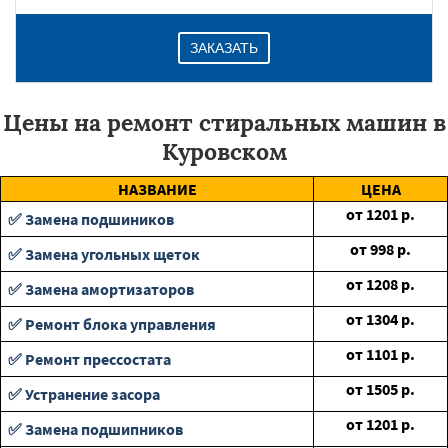
ЗАКАЗАТЬ
Цены на ремонт стиральных машин в
Куровском
НАЗВАНИЕ
ЦЕНА
от
1201
р.
✅ Замена подшиников
от
998
р.
✅ Замена угольных щеток
от
1208
р.
✅ Замена амортизаторов
от
1304
р.
✅ Ремонт блока управления
от
1101
р.
✅ Ремонт прессостата
от
1505
р.
✅ Устранение засора
от
1201
р.
✅ Замена подшипников