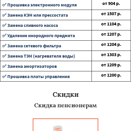
от
904
р.
✅ Прошивка электронного модуля
от
1507
р.
✅ Замена КЭН или прессостата
от
1104
р.
✅ Замена сливного насоса
от
1207
р.
✅ Удаление инородного предмета
от
1204
р.
✅ Замена сетевого фильтра
от
1303
р.
✅ Замена ТЭН (нагревателя воды)
от
1209
р.
✅ Замена амортизаторов
от
1200
р.
✅ Прошивка платы управления
Скидки
Скидка пенсионерам