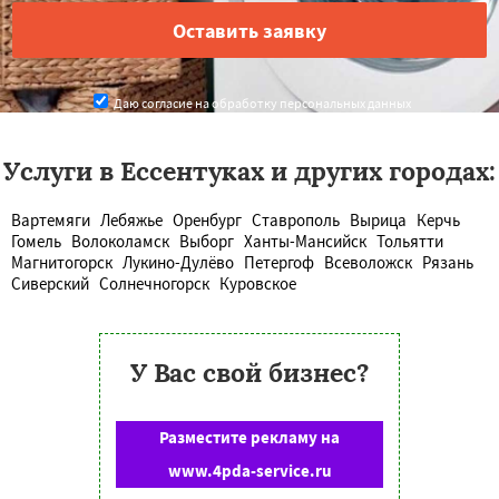
Даю согласие на обработку персональных данных
Услуги в Ессентуках и других городах:
Вартемяги
Лебяжье
Оренбург
Ставрополь
Вырица
Керчь
Гомель
Волоколамск
Выборг
Ханты-Мансийск
Тольятти
Магнитогорск
Лукино-Дулёво
Петергоф
Всеволожск
Рязань
Сиверский
Солнечногорск
Куровское
У Вас свой бизнес?
Разместите рекламу на
www.4pda-service.ru