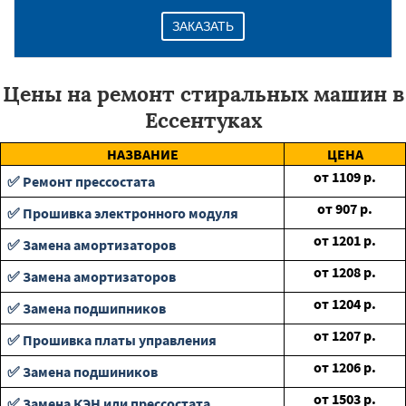
ЗАКАЗАТЬ
Цены на ремонт стиральных машин в
Ессентуках
НАЗВАНИЕ
ЦЕНА
от
1109
р.
✅ Ремонт прессостата
от
907
р.
✅ Прошивка электронного модуля
от
1201
р.
✅ Замена амортизаторов
от
1208
р.
✅ Замена амортизаторов
от
1204
р.
✅ Замена подшипников
от
1207
р.
✅ Прошивка платы управления
от
1206
р.
✅ Замена подшиников
от
1503
р.
✅ Замена КЭН или прессостата