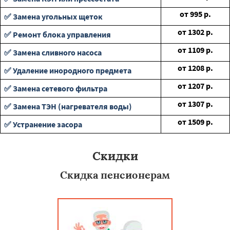
от
995
р.
✅ Замена угольных щеток
от
1302
р.
✅ Ремонт блока управления
от
1109
р.
✅ Замена сливного насоса
от
1208
р.
✅ Удаление инородного предмета
от
1207
р.
✅ Замена сетевого фильтра
от
1307
р.
✅ Замена ТЭН (нагревателя воды)
от
1509
р.
✅ Устранение засора
Скидки
Скидка пенсионерам