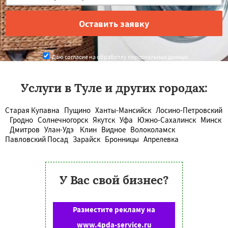
Даю согласие на обработку персональных данных
Услуги в Туле и других городах:
Старая Купавна
Пущино
Ханты-Мансийск
Лосино-Петровский
Гродно
Солнечногорск
Якутск
Уфа
Южно-Сахалинск
Минск
Дмитров
Улан-Удэ
Клин
Видное
Волоколамск
Павловский Посад
Зарайск
Бронницы
Апрелевка
У Вас свой бизнес?
Разместите рекламу на
www.4pda-service.ru