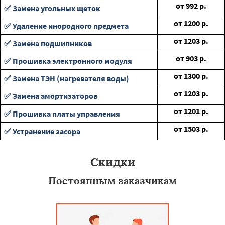
от
992
р.
✅ Замена угольных щеток
от
1200
р.
✅ Удаление инородного предмета
от
1203
р.
✅ Замена подшипников
от
903
р.
✅ Прошивка электронного модуля
от
1300
р.
✅ Замена ТЭН (нагревателя воды)
от
1203
р.
✅ Замена амортизаторов
от
1201
р.
✅ Прошивка платы управления
от
1503
р.
✅ Устранение засора
Скидки
Постоянным заказчикам