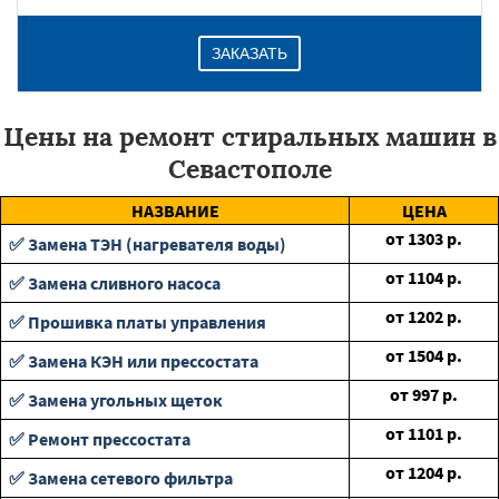
ЗАКАЗАТЬ
Цены на ремонт стиральных машин в
Севастополе
НАЗВАНИЕ
ЦЕНА
от
1303
р.
✅ Замена ТЭН (нагревателя воды)
от
1104
р.
✅ Замена сливного насоса
от
1202
р.
✅ Прошивка платы управления
от
1504
р.
✅ Замена КЭН или прессостата
от
997
р.
✅ Замена угольных щеток
от
1101
р.
✅ Ремонт прессостата
от
1204
р.
✅ Замена сетевого фильтра