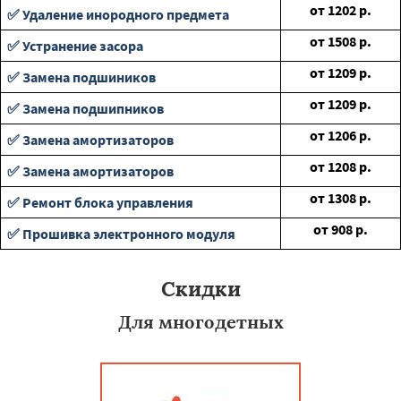
от
1202
р.
✅ Удаление инородного предмета
от
1508
р.
✅ Устранение засора
от
1209
р.
✅ Замена подшиников
от
1209
р.
✅ Замена подшипников
от
1206
р.
✅ Замена амортизаторов
от
1208
р.
✅ Замена амортизаторов
от
1308
р.
✅ Ремонт блока управления
от
908
р.
✅ Прошивка электронного модуля
Скидки
Для многодетных