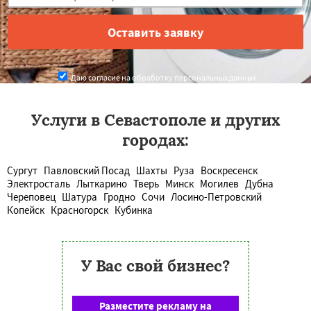
Даю согласие на обработку персональных данных
Услуги в Севастополе и других
городах:
Сургут
Павловский Посад
Шахты
Руза
Воскресенск
Электросталь
Лыткарино
Тверь
Минск
Могилев
Дубна
Череповец
Шатура
Гродно
Сочи
Лосино-Петровский
Копейск
Красногорск
Кубинка
У Вас свой бизнес?
Разместите рекламу на