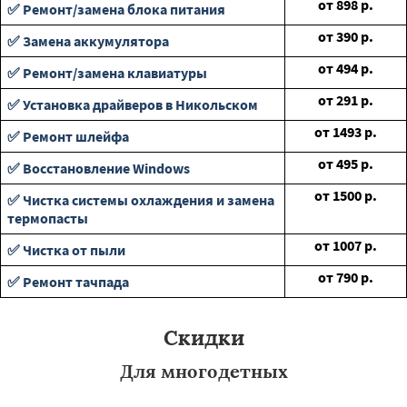
от
898
р.
✅ Ремонт/замена блока питания
от
390
р.
✅ Замена аккумулятора
от
494
р.
✅ Ремонт/замена клавиатуры
от
291
р.
✅ Установка драйверов в Никольском
от
1493
р.
✅ Ремонт шлейфа
от
495
р.
✅ Восстановление Windows
от
1500
р.
✅ Чистка системы охлаждения и замена
термопасты
от
1007
р.
✅ Чистка от пыли
от
790
р.
✅ Ремонт тачпада
Скидки
Для многодетных