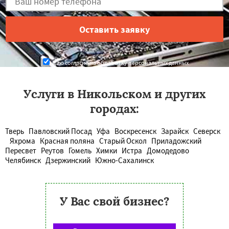
Даю согласие на обработку персональных данных
Услуги в Никольском и других
городах:
Тверь
Павловский Посад
Уфа
Воскресенск
Зарайск
Северск
Яхрома
Красная поляна
Старый Оскол
Приладожский
Пересвет
Реутов
Гомель
Химки
Истра
Домодедово
Челябинск
Дзержинский
Южно-Сахалинск
У Вас свой бизнес?