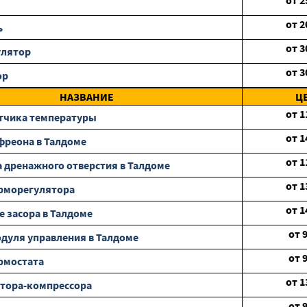
от
2
от
2
ь
от
3
улятор
от
3
ор
НАЗВАНИЕ
Ц
от
1
тчика температуры
от
1
фреона в Талдоме
от
1
 дренажного отверстия в Талдоме
от
1
рморегулятора
от
1
е засора в Талдоме
от
дуля управления в Талдоме
от
рмостата
от
1
тора-компрессора
от