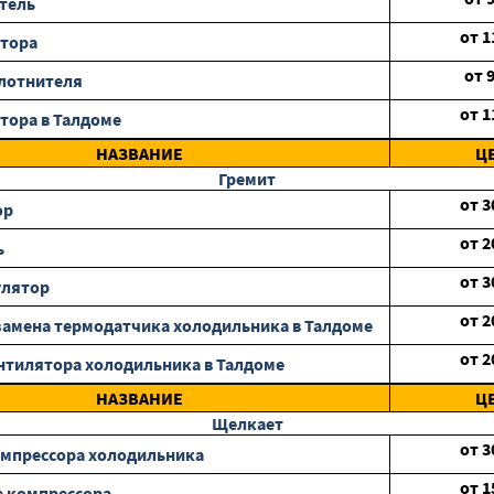
тель
от
1
отора
от
лотнителя
от
1
тора в Талдоме
НАЗВАНИЕ
Ц
Гремит
от
3
ор
от
2
ь
от
3
улятор
от
2
замена термодатчика холодильника в Талдоме
от
2
нтилятора холодильника в Талдоме
НАЗВАНИЕ
Ц
Щелкает
от
3
мпрессора холодильника
от
1
 компрессора