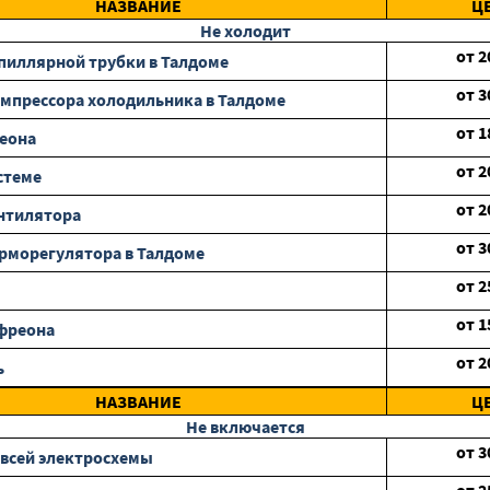
НАЗВАНИЕ
Ц
Не холодит
от
2
пиллярной трубки в Талдоме
от
3
мпрессора холодильника в Талдоме
от
1
еона
от
2
стеме
от
2
нтилятора
от
3
рморегулятора в Талдоме
от
2
от
1
фреона
от
2
ь
НАЗВАНИЕ
Ц
Не включается
от
3
всей электросхемы