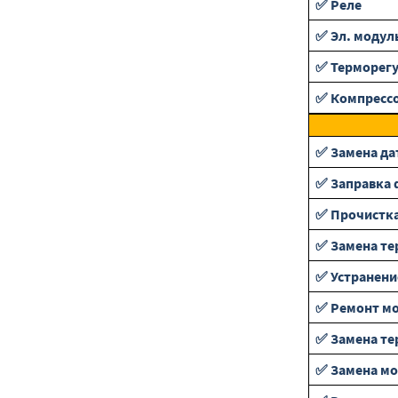
✅ Реле
✅ Эл. модул
✅ Терморег
✅ Компресс
✅ Замена да
✅ Заправка 
✅ Прочистка
✅ Замена те
✅ Устранени
✅ Ремонт мо
✅ Замена те
✅ Замена мо