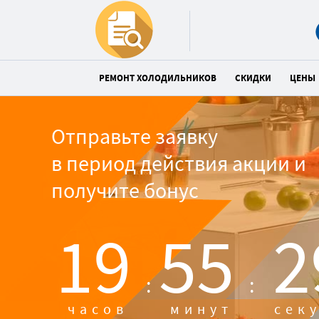
РЕМОНТ ХОЛОДИЛЬНИКОВ
СКИДКИ
ЦЕНЫ
Отправьте заявку
в период действия акции и
получите бонус
19
55
2
:
:
часов
минут
сек