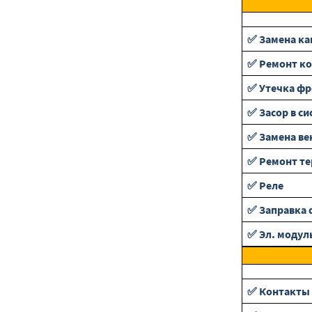
✅ Замена ка
✅ Ремонт ко
✅ Утечка фр
✅ Засор в си
✅ Замена ве
✅ Ремонт те
✅ Реле
✅ Заправка 
✅ Эл. модул
✅ Контакты 