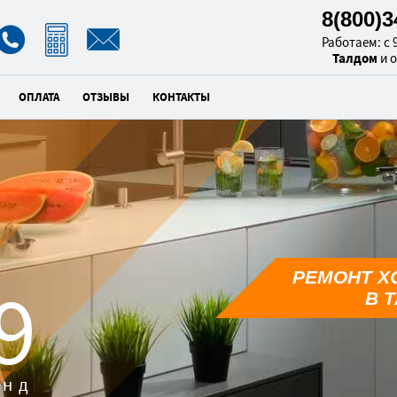
8(800)
Работаем: с 9
Талдом
и 
ОПЛАТА
ОТЗЫВЫ
КОНТАКТЫ
РЕМОНТ Х
8
В 
унд