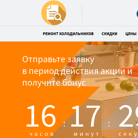
РЕМОНТ ХОЛОДИЛЬНИКОВ
СКИДКИ
ЦЕНЫ
Отправьте заявку
в период действия акции и
получите бонус
16
17
2
:
:
часов
минут
сек