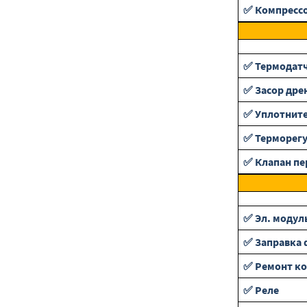
✅ Компресс
✅ Термодат
✅ Засор дре
✅ Уплотнит
✅ Терморег
✅ Клапан п
✅ Эл. модул
✅ Заправка 
✅ Ремонт ко
✅ Реле