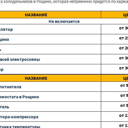
 холодильников в Рощино, которая непременно придётся по карман
НАЗВАНИЕ
Ц
Не включается
от
3
улятор
от
2
щино
от
2
ь
от
3
всей электросхемы
от
3
ор
НАЗВАНИЕ
Ц
от
лотнителя
от
рмостата в Рощино
от
тель
от
1
тора-компрессора
от
1
тчика температуры