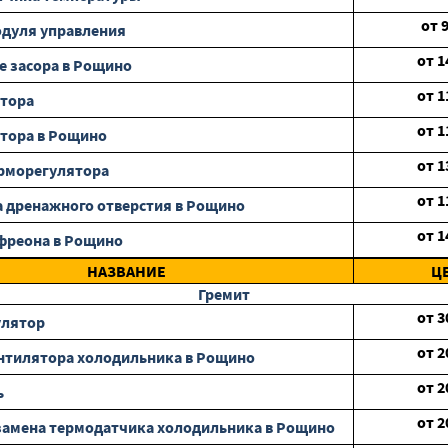
от
дуля управления
от
1
е засора в Рощино
от
1
отора
от
1
тора в Рощино
от
1
рморегулятора
от
1
 дренажного отверстия в Рощино
от
1
фреона в Рощино
НАЗВАНИЕ
Ц
Гремит
от
3
улятор
от
2
нтилятора холодильника в Рощино
от
2
ь
от
2
замена термодатчика холодильника в Рощино