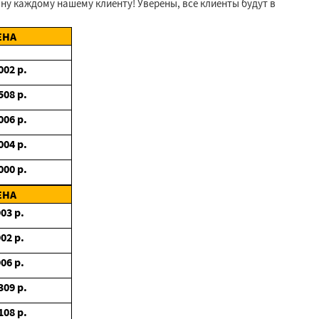
у каждому нашему клиенту! Уверены, все клиенты будут в
ЕНА
002
р.
508
р.
006
р.
004
р.
000
р.
ЕНА
903
р.
902
р.
906
р.
309
р.
108
р.