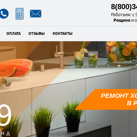
8(800)
Работаем: с 9
Рощино
и 
ОПЛАТА
ОТЗЫВЫ
КОНТАКТЫ
РЕМОНТ Х
8
В 
унд