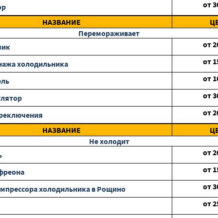
от
3
ор
НАЗВАНИЕ
Ц
Перемораживает
от
2
чик
от
1
нажа холодильника
от
1
ель
от
3
улятор
от
2
ереключения
НАЗВАНИЕ
Ц
Не холодит
от
2
ь
от
1
фреона
от
3
мпрессора холодильника в Рощино
от
2