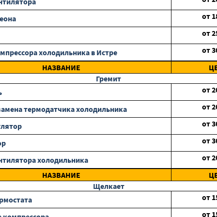
нтилятора
от
1
еона
от
2
от
3
мпрессора холодильника в Истре
НАЗВАНИЕ
Ц
Гремит
от
2
ь
от
2
замена термодатчика холодильника
от
3
улятор
от
3
ор
от
2
нтилятора холодильника
НАЗВАНИЕ
Ц
Щелкает
от
1
рмостата
от
1
 компрессора