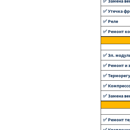
✅ Замена ве
✅ Утечка фр
✅ Реле
✅ Ремонт ко
✅ Эл. модул
✅ Ремонт и 
✅ Терморег
✅ Компресс
✅ Замена ве
✅ Ремонт те
✅ Крепление