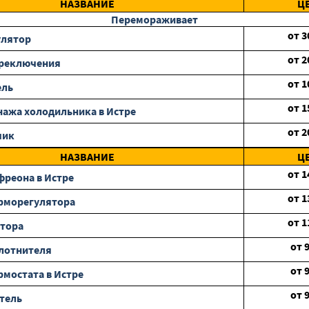
НАЗВАНИЕ
Ц
Перемораживает
от
3
улятор
от
2
ереключения
от
1
ель
от
1
нажа холодильника в Истре
от
2
чик
НАЗВАНИЕ
Ц
от
1
фреона в Истре
от
1
рморегулятора
от
1
отора
от
лотнителя
от
рмостата в Истре
от
тель