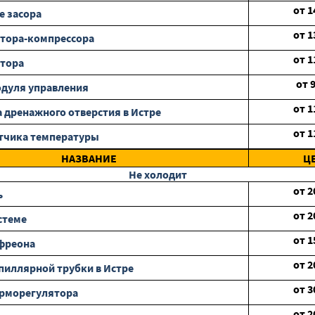
от
1
е засора
от
1
тора-компрессора
от
1
отора
от
дуля управления
от
1
 дренажного отверстия в Истре
от
1
тчика температуры
НАЗВАНИЕ
Ц
Не холодит
от
2
ь
от
2
стеме
от
1
фреона
от
2
пиллярной трубки в Истре
от
3
ерморегулятора
от
2