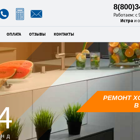
8(800)
Работаем: с 9
Истра
и 
ОПЛАТА
ОТЗЫВЫ
КОНТАКТЫ
РЕМОНТ Х
3
В
унд