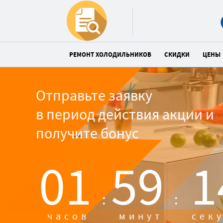
РЕМОНТ ХОЛОДИЛЬНИКОВ
СКИДКИ
ЦЕНЫ
Отправьте заявку
в период действия акции и
получите бонус
01
59
1
:
:
часов
минут
сек