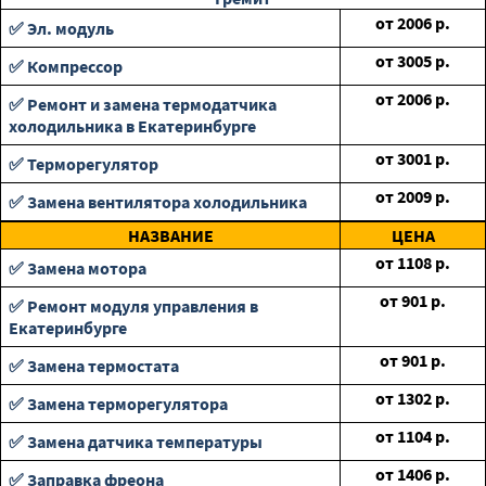
от
2006
р.
✅ Эл. модуль
от
3005
р.
✅ Компрессор
от
2006
р.
✅ Ремонт и замена термодатчика
холодильника в Екатеринбурге
от
3001
р.
✅ Терморегулятор
от
2009
р.
✅ Замена вентилятора холодильника
НАЗВАНИЕ
ЦЕНА
от
1108
р.
✅ Замена мотора
от
901
р.
✅ Ремонт модуля управления в
Екатеринбурге
от
901
р.
✅ Замена термостата
от
1302
р.
✅ Замена терморегулятора
от
1104
р.
✅ Замена датчика температуры
от
1406
р.
✅ Заправка фреона