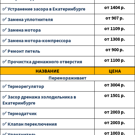
от
1404
р.
✅ Устранение засора в Екатеринбурге
от
907
р.
✅ Замена уплотнителя
от
1109
р.
✅ Замена мотора
от
1308
р.
✅ Замена мотора-компрессора
от
900
р.
✅ Ремонт петель
от
1100
р.
✅ Прочистка дренажного отверстия
НАЗВАНИЕ
ЦЕНА
Перемораживает
от
3004
р.
✅ Терморегулятор
от
1501
р.
✅ Засор дренажа холодильника в
Екатеринбурге
от
2003
р.
✅ Термодатчик
от
2003
р.
✅ Клапан переключения
от
1003
р.
✅ Уплотнитель