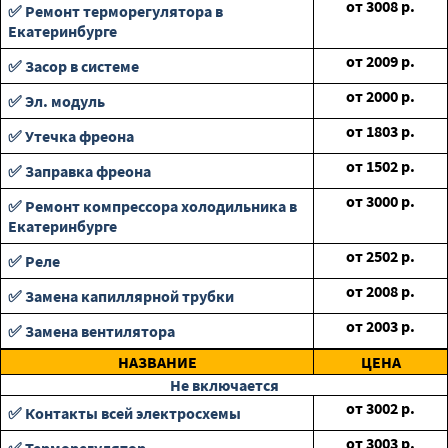
от
3008
р.
✅ Ремонт терморегулятора в
Екатеринбурге
от
2009
р.
✅ Засор в системе
от
2000
р.
✅ Эл. модуль
от
1803
р.
✅ Утечка фреона
от
1502
р.
✅ Заправка фреона
от
3000
р.
✅ Ремонт компрессора холодильника в
Екатеринбурге
от
2502
р.
✅ Реле
от
2008
р.
✅ Замена капиллярной трубки
от
2003
р.
✅ Замена вентилятора
НАЗВАНИЕ
ЦЕНА
Не включается
от
3002
р.
✅ Контакты всей электросхемы
от
3003
р.