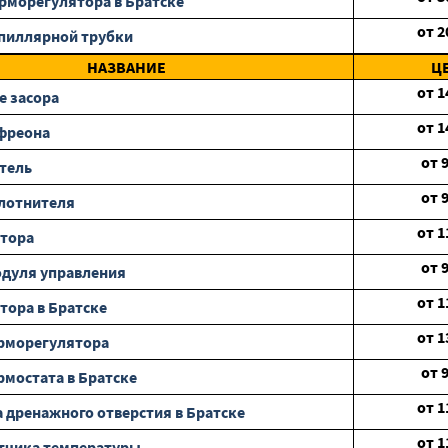
рморегулятора в Братске
от
2
пиллярной трубки
НАЗВАНИЕ
Ц
от
1
е засора
от
1
фреона
от
тель
от
лотнителя
от
1
отора
от
дуля управления
от
1
тора в Братске
от
1
рморегулятора
от
рмостата в Братске
от
1
 дренажного отверстия в Братске
от
1
тчика температуры