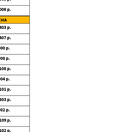
006
р.
ЕНА
403
р.
407
р.
900
р.
908
р.
108
р.
904
р.
101
р.
303
р.
902
р.
109
р.
102
р.