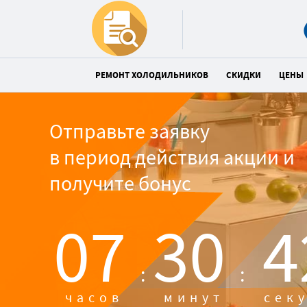
РЕМОНТ ХОЛОДИЛЬНИКОВ
СКИДКИ
ЦЕНЫ
Отправьте заявку
в период действия акции и
получите бонус
07
30
4
:
:
часов
минут
сек