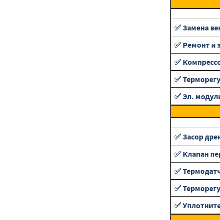
✅ Замена ве
✅ Ремонт и 
✅ Компресс
✅ Терморег
✅ Эл. модул
✅ Засор дре
✅ Клапан п
✅ Термодат
✅ Терморег
✅ Уплотнит