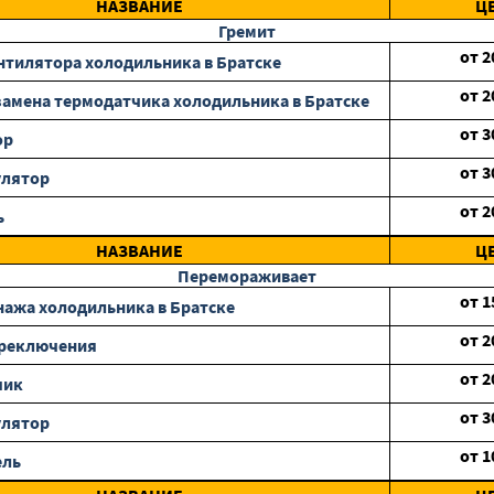
НАЗВАНИЕ
Ц
Гремит
от
2
нтилятора холодильника в Братске
от
2
замена термодатчика холодильника в Братске
от
3
ор
от
3
улятор
от
2
ь
НАЗВАНИЕ
Ц
Перемораживает
от
1
нажа холодильника в Братске
от
2
ереключения
от
2
чик
от
3
улятор
от
1
ель