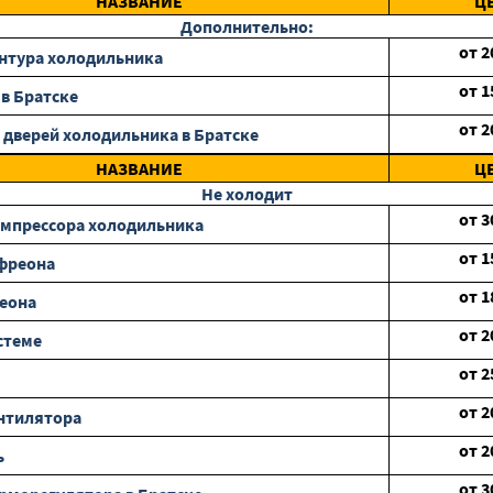
НАЗВАНИЕ
Ц
Дополнительно:
от
2
нтура холодильника
от
1
 в Братске
от
2
 дверей холодильника в Братске
НАЗВАНИЕ
Ц
Не холодит
от
3
мпрессора холодильника
от
1
фреона
от
1
еона
от
2
стеме
от
2
от
2
нтилятора
от
2
ь
от
3