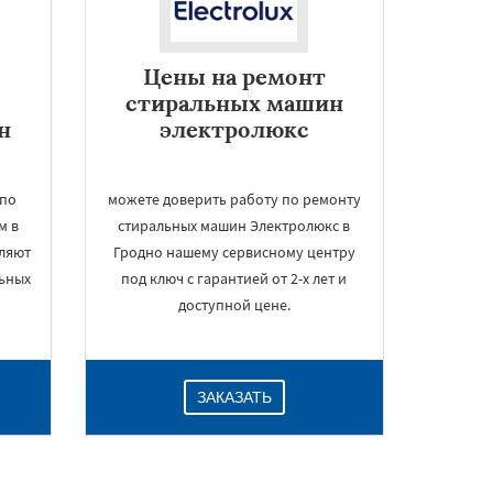
Цены на ремонт
стиральных машин
н
электролюкс
 по
можете доверить работу по ремонту
м в
стиральных машин Электролюкс в
вляют
Гродно нашему сервисному центру
ьных
под ключ с гарантией от 2-х лет и
доступной цене.
ЗАКАЗАТЬ