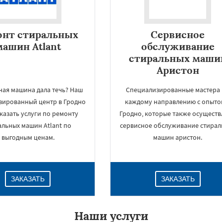
онт стиральных
Сервисное
машин Atlant
обслуживание
стиральных маши
Аристон
ная машина дала течь? Наш
Специализированные мастера
зированный центр в Гродно
каждому направлению с опыто
оказать услуги по ремонту
Гродно, которые также осущест
альных машин Atlant по
сервисное обслуживание стирал
×
выгодным ценам.
машин аристон.
ЗАКАЗАТЬ
ЗАКАЗАТЬ
Наши услуги
Даю согласие на обработку персональных данных