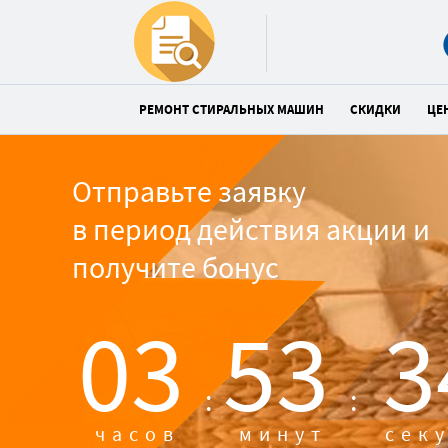
РЕМОНТ СТИРАЛЬНЫХ МАШИН
СКИДКИ
ЦЕ
Отправьте заявку
в период действия акции и
получите бонус
03
53
3
:
:
часов
минут
сек