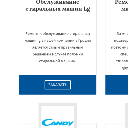
Обслуживание
Рем
стиральных машин Lg
м
Ремонт и обслуживание стиральных
За мн
машин lg в нашей компании в Гродно
подтвер
является самым правильным
поэтому 
решением в случае поломки
спе
стиральной машины.
стирал
дру
ЗАКАЗАТЬ