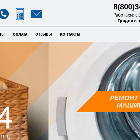
8(800)
Работаем: с 9
Гродно
и 
НЫ
ОПЛАТА
ОТЗЫВЫ
КОНТАКТЫ
РЕМОНТ
3
МАШИН
унд