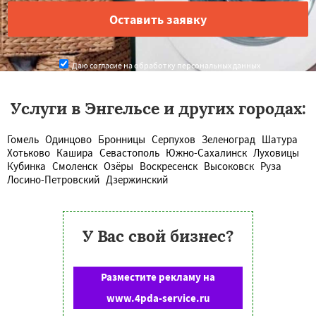
Даю согласие на обработку персональных данных
Услуги в Энгельсе и других городах:
Гомель
Одинцово
Бронницы
Серпухов
Зеленоград
Шатура
Хотьково
Кашира
Севастополь
Южно-Сахалинск
Луховицы
Кубинка
Смоленск
Озёры
Воскресенск
Высоковск
Руза
Лосино-Петровский
Дзержинский
У Вас свой бизнес?
Разместите рекламу на
www.4pda-service.ru