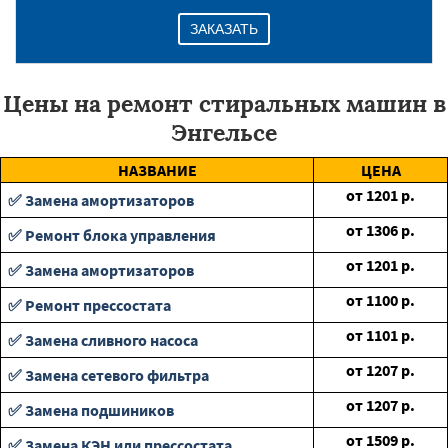
ЗАКАЗАТЬ
Цены на ремонт стиральных машин в
Энгельсе
НАЗВАНИЕ
ЦЕНА
от
1201
р.
✅ Замена амортизаторов
от
1306
р.
✅ Ремонт блока управления
от
1201
р.
✅ Замена амортизаторов
от
1100
р.
✅ Ремонт прессостата
от
1101
р.
✅ Замена сливного насоса
от
1207
р.
✅ Замена сетевого фильтра
от
1207
р.
✅ Замена подшиников
от
1509
р.
✅ Замена КЭН или прессостата