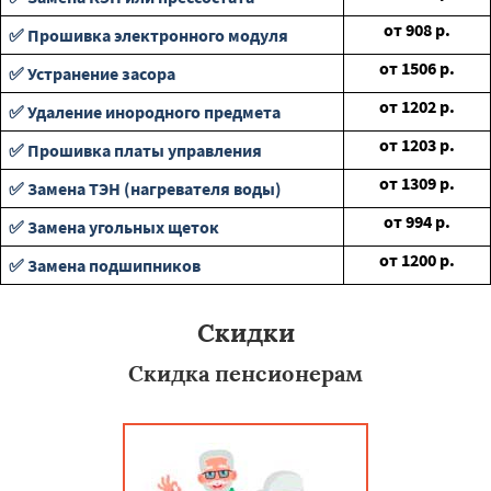
от
908
р.
✅ Прошивка электронного модуля
от
1506
р.
✅ Устранение засора
от
1202
р.
✅ Удаление инородного предмета
от
1203
р.
✅ Прошивка платы управления
от
1309
р.
✅ Замена ТЭН (нагревателя воды)
от
994
р.
✅ Замена угольных щеток
от
1200
р.
✅ Замена подшипников
Скидки
Скидка пенсионерам