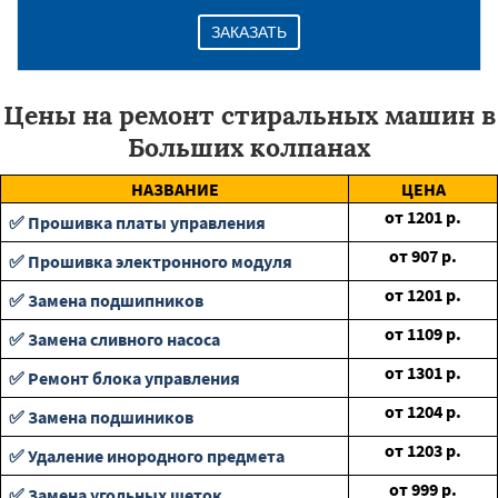
ЗАКАЗАТЬ
Цены на ремонт стиральных машин в
Больших колпанах
НАЗВАНИЕ
ЦЕНА
от
1201
р.
✅ Прошивка платы управления
от
907
р.
✅ Прошивка электронного модуля
от
1201
р.
✅ Замена подшипников
от
1109
р.
✅ Замена сливного насоса
от
1301
р.
✅ Ремонт блока управления
от
1204
р.
✅ Замена подшиников
от
1203
р.
✅ Удаление инородного предмета
от
999
р.
✅ Замена угольных щеток