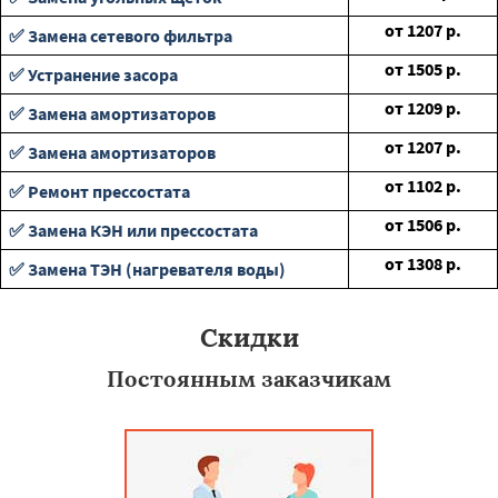
от
1207
р.
✅ Замена сетевого фильтра
от
1505
р.
✅ Устранение засора
от
1209
р.
✅ Замена амортизаторов
от
1207
р.
✅ Замена амортизаторов
от
1102
р.
✅ Ремонт прессостата
от
1506
р.
✅ Замена КЭН или прессостата
от
1308
р.
✅ Замена ТЭН (нагревателя воды)
Скидки
Постоянным заказчикам