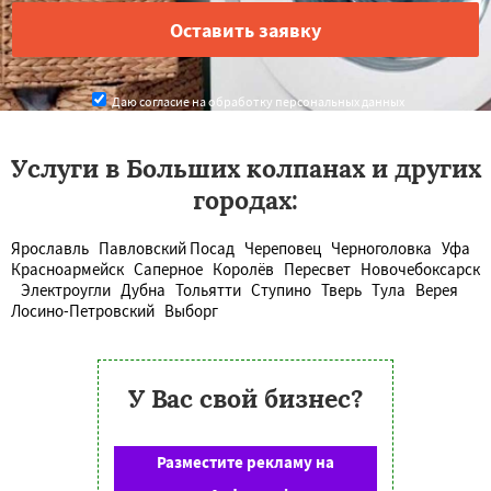
Даю согласие на обработку персональных данных
Услуги в Больших колпанах и других
городах:
Ярославль
Павловский Посад
Череповец
Черноголовка
Уфа
Красноармейск
Саперное
Королёв
Пересвет
Новочебоксарск
Электроугли
Дубна
Тольятти
Ступино
Тверь
Тула
Верея
Лосино-Петровский
Выборг
У Вас свой бизнес?
Разместите рекламу на