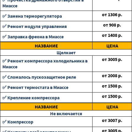
Миассе
от
1306
р.
✅ Замена терморегулятора
от
908
р.
✅ Ремонт модуля управления
от
1408
р.
✅ Заправка фреона в Миассе
НАЗВАНИЕ
ЦЕНА
Щелкает
от
3005
р.
✅ Ремонт компрессора холодильника в
Миассе
от
2008
р.
✅ Сломалось пускозащитное реле
от
1508
р.
✅ Ремонт термостата в Миассе
от
1500
р.
✅ Крепление компрессора
НАЗВАНИЕ
ЦЕНА
Не включается
от
3007
р.
✅ Компрессор
от
3005
р.