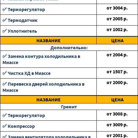
от
3004
р.
✅ Терморегулятор
от
2005
р.
✅ Термодатчик
от
1002
р.
✅ Уплотнитель
НАЗВАНИЕ
ЦЕНА
Дополнительно:
от
2004
р.
✅ Замена контура холодильника в
Миассе
от
1507
р.
✅ Чистка ХД в Миассе
от
2000
р.
✅ Перевеска дверей холодильника в
Миассе
НАЗВАНИЕ
ЦЕНА
Гремит
от
3008
р.
✅ Терморегулятор
от
3009
р.
✅ Компрессор
от
2001
р.
✅ Замена вентилятора холодильника в