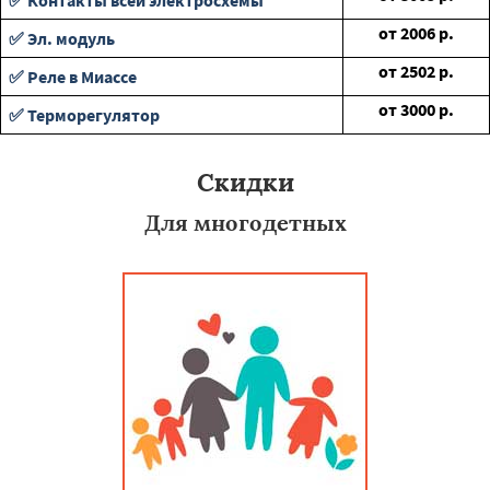
✅ Контакты всей электросхемы
от
2006
р.
✅ Эл. модуль
от
2502
р.
✅ Реле в Миассе
от
3000
р.
✅ Терморегулятор
Скидки
Для многодетных