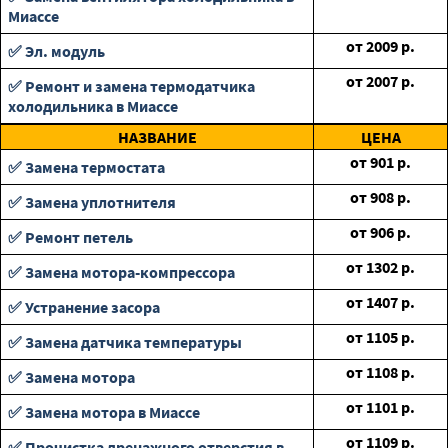
Миассе
от
2009
р.
✅ Эл. модуль
от
2007
р.
✅ Ремонт и замена термодатчика
холодильника в Миассе
НАЗВАНИЕ
ЦЕНА
от
901
р.
✅ Замена термостата
от
908
р.
✅ Замена уплотнителя
от
906
р.
✅ Ремонт петель
от
1302
р.
✅ Замена мотора-компрессора
от
1407
р.
✅ Устранение засора
от
1105
р.
✅ Замена датчика температуры
от
1108
р.
✅ Замена мотора
от
1101
р.
✅ Замена мотора в Миассе
от
1109
р.
✅ Прочистка дренажного отверстия в