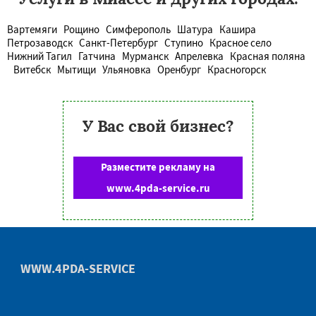
Вартемяги
Рощино
Симферополь
Шатура
Кашира
Петрозаводск
Санкт-Петербург
Ступино
Красное село
Нижний Тагил
Гатчина
Мурманск
Апрелевка
Красная поляна
Витебск
Мытищи
Ульяновка
Оренбург
Красногорск
У Вас свой бизнес?
Разместите рекламу на
www.4pda-service.ru
WWW.4PDA-SERVICE