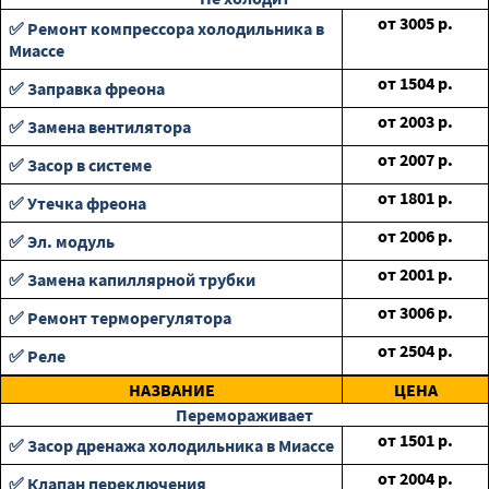
от
3005
р.
✅ Ремонт компрессора холодильника в
Миассе
от
1504
р.
✅ Заправка фреона
от
2003
р.
✅ Замена вентилятора
от
2007
р.
✅ Засор в системе
от
1801
р.
✅ Утечка фреона
от
2006
р.
✅ Эл. модуль
от
2001
р.
✅ Замена капиллярной трубки
от
3006
р.
✅ Ремонт терморегулятора
от
2504
р.
✅ Реле
НАЗВАНИЕ
ЦЕНА
Перемораживает
от
1501
р.
✅ Засор дренажа холодильника в Миассе
от
2004
р.
✅ Клапан переключения