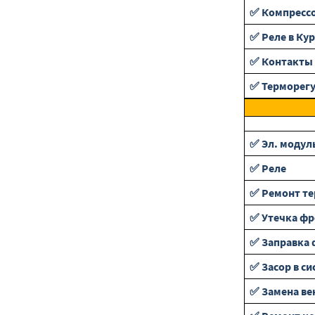
✅ Компресс
✅ Реле в Кур
✅ Контакты 
✅ Терморег
✅ Эл. модул
✅ Реле
✅ Ремонт те
✅ Утечка фр
✅ Заправка 
✅ Засор в си
✅ Замена ве