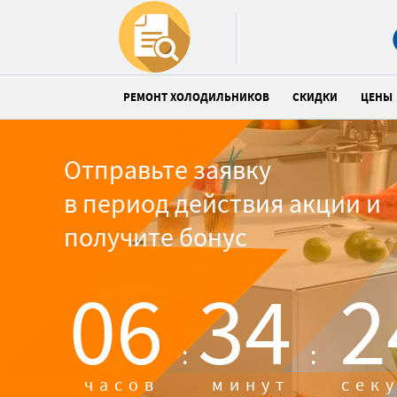
РЕМОНТ ХОЛОДИЛЬНИКОВ
СКИДКИ
ЦЕНЫ
Отправьте заявку
в период действия акции и
получите бонус
06
34
2
:
:
часов
минут
сек