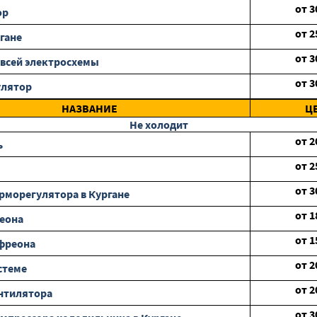
от
3
ор
от
2
гане
от
3
всей электросхемы
от
3
улятор
НАЗВАНИЕ
Ц
Не холодит
от
2
ь
от
2
от
3
рморегулятора в Кургане
от
1
еона
от
1
фреона
от
2
стеме
от
2
нтилятора
от
3