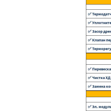
✅ Термодат
✅ Уплотнит
✅ Засор дре
✅ Клапан п
✅ Терморег
✅ Перевеска
✅ Чистка ХД
✅ Замена ко
✅ Эл. модул