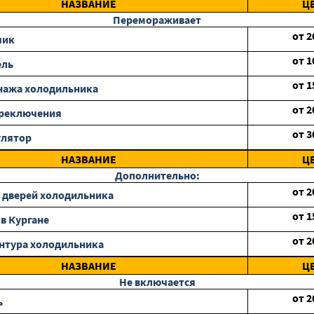
НАЗВАНИЕ
Ц
Перемораживает
от
2
чик
от
1
ель
от
1
нажа холодильника
от
2
ереключения
от
3
улятор
НАЗВАНИЕ
Ц
Дополнительно:
от
2
 дверей холодильника
от
1
 в Кургане
от
2
нтура холодильника
НАЗВАНИЕ
Ц
Не включается
от
2
ь