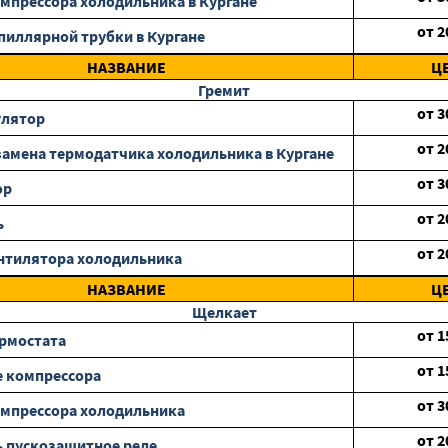
мпрессора холодильника в Кургане
от
2
пиллярной трубки в Кургане
НАЗВАНИЕ
Ц
Гремит
от
3
улятор
от
2
замена термодатчика холодильника в Кургане
от
3
ор
от
2
ь
от
2
нтилятора холодильника
НАЗВАНИЕ
Ц
Щелкает
от
1
рмостата
от
1
 компрессора
от
3
мпрессора холодильника
от
2
 пускозащитное реле