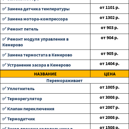
от
1101
р.
✅ Замена датчика температуры
от
1302
р.
✅ Замена мотора-компрессора
от
903
р.
✅ Ремонт петель
от
904
р.
✅ Ремонт модуля управления в
Кемерово
от
905
р.
✅ Замена термостата в Кемерово
от
1404
р.
✅ Устранение засора в Кемерово
НАЗВАНИЕ
ЦЕНА
Перемораживает
от
1005
р.
✅ Уплотнитель
от
3008
р.
✅ Терморегулятор
от
2007
р.
✅ Клапан переключения
от
2008
р.
✅ Термодатчик
от
1508
р.
✅ Засор дренажа холодильника в