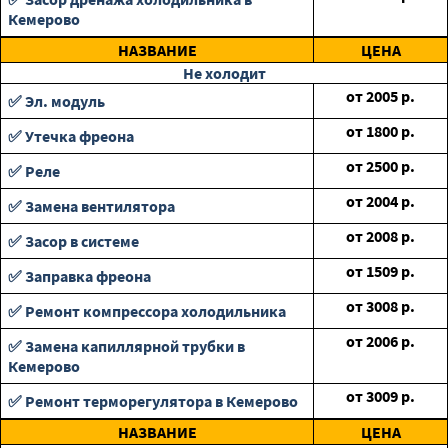
Кемерово
НАЗВАНИЕ
ЦЕНА
Не холодит
от
2005
р.
✅ Эл. модуль
от
1800
р.
✅ Утечка фреона
от
2500
р.
✅ Реле
от
2004
р.
✅ Замена вентилятора
от
2008
р.
✅ Засор в системе
от
1509
р.
✅ Заправка фреона
от
3008
р.
✅ Ремонт компрессора холодильника
от
2006
р.
✅ Замена капиллярной трубки в
Кемерово
от
3009
р.
✅ Ремонт терморегулятора в Кемерово
НАЗВАНИЕ
ЦЕНА