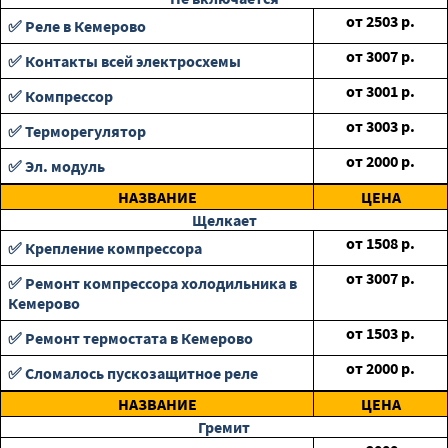
от
2503
р.
✅ Реле в Кемерово
от
3007
р.
✅ Контакты всей электросхемы
от
3001
р.
✅ Компрессор
от
3003
р.
✅ Терморегулятор
от
2000
р.
✅ Эл. модуль
НАЗВАНИЕ
ЦЕНА
Щелкает
от
1508
р.
✅ Крепление компрессора
от
3007
р.
✅ Ремонт компрессора холодильника в
Кемерово
от
1503
р.
✅ Ремонт термостата в Кемерово
от
2000
р.
✅ Сломалось пускозащитное реле
НАЗВАНИЕ
ЦЕНА
Гремит