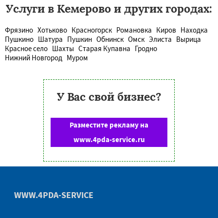
Услуги в Кемерово и других городах:
Фрязино
Хотьково
Красногорск
Романовка
Киров
Находка
Пушкино
Шатура
Пушкин
Обнинск
Омск
Элиста
Вырица
Красное село
Шахты
Старая Купавна
Гродно
Нижний Новгород
Муром
У Вас свой бизнес?
Разместите рекламу на
www.4pda-service.ru
WWW.4PDA-SERVICE