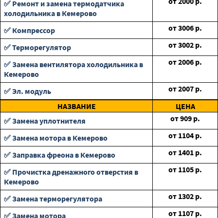
от
2000
р.
✅ Ремонт и замена термодатчика
холодильника в Кемерово
от
3006
р.
✅ Компрессор
от
3002
р.
✅ Терморегулятор
от
2006
р.
✅ Замена вентилятора холодильника в
Кемерово
от
2007
р.
✅ Эл. модуль
НАЗВАНИЕ
ЦЕНА
от
909
р.
✅ Замена уплотнителя
от
1104
р.
✅ Замена мотора в Кемерово
от
1401
р.
✅ Заправка фреона в Кемерово
от
1105
р.
✅ Прочистка дренажного отверстия в
Кемерово
от
1302
р.
✅ Замена терморегулятора
от
1107
р.
✅ Замена мотора